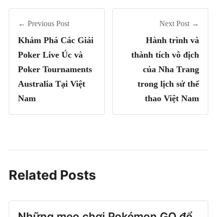
← Previous Post
Next Post →
Khám Phá Các Giải
Hành trình và
Poker Live Úc và
thành tích vô địch
Poker Tournaments
của Nha Trang
Australia Tại Việt
trong lịch sử thể
Nam
thao Việt Nam
Related Posts
Những mẹo chơi Pokémon GO để