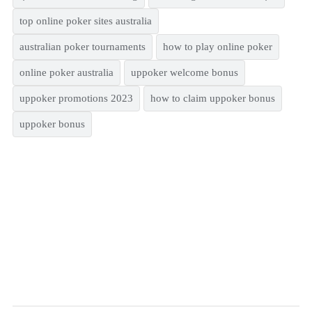
top online poker sites australia
australian poker tournaments
how to play online poker
online poker australia
uppoker welcome bonus
uppoker promotions 2023
how to claim uppoker bonus
uppoker bonus